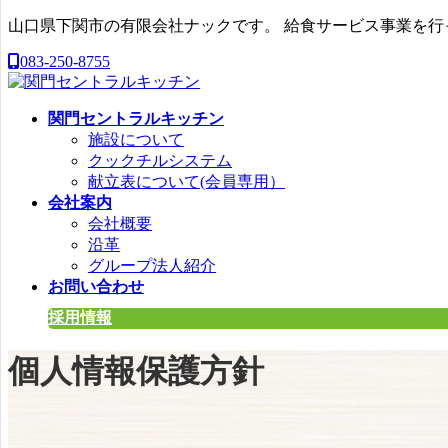
コ
ナ
山口県下関市の有限会社ナックです。 給食サービス事業を
ン
ビ
083-250-8755
テ
ゲ
ン
ー
ツ
シ
関門セントラルキッチン
へ
ョ
施設について
ス
ン
クックチルシステム
キ
に
献立表について(会員専用）
ッ
移
会社案内
プ
動
会社概要
沿革
グループ法人紹介
お問い合わせ
採用情報
個人情報保護方針