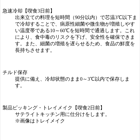
急速冷却【喫食3日前】
出来立ての料理を短時間（90分以内）で芯温3℃以下ま
で冷却することで、病原性細菌や微生物が増殖しやす
い温度帯である10～60℃を短時間で通過します。これ
により、食中毒のリスクを下げ、安全性を確保できま
す。また、細菌の増殖を遅らせるため、食品の鮮度を
長持ちさせます。
チルド保存
提供に備え、冷却状態のまま0～3℃以内で保存しま
す。
製品ピッキング・トレイメイク【喫食2日前】
サテライトキッチン用に仕分けをします。
※画像はトレイメイク