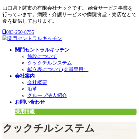
コ
ナ
山口県下関市の有限会社ナックです。 給食サービス事業を
ン
ビ
行っています。病院・介護サービスや病院食堂・売店などで
テ
ゲ
食を提供しております。
ン
ー
083-250-8755
ツ
シ
へ
ョ
ス
ン
関門セントラルキッチン
キ
に
施設について
ッ
移
クックチルシステム
プ
動
献立表について(会員専用）
会社案内
会社概要
沿革
グループ法人紹介
お問い合わせ
採用情報
クックチルシステム